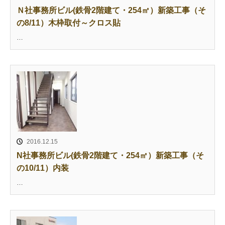
Ｎ社事務所ビル(鉄骨2階建て・254㎡）新築工事（そ
の8/11）木枠取付～クロス貼
…
2016.12.15
N社事務所ビル(鉄骨2階建て・254㎡）新築工事（そ
の10/11）内装
…