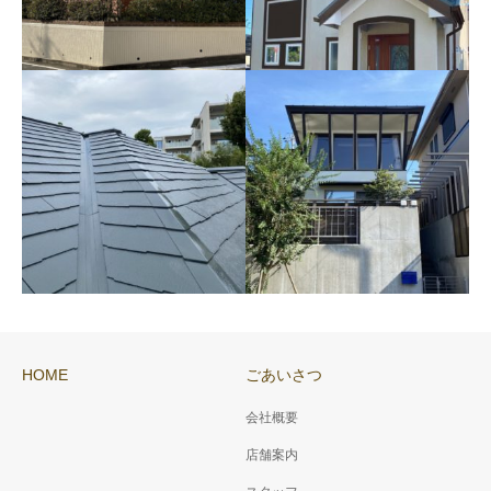
外壁・屋根塗装工事【カ
オレンジの外壁色・屋根
ラーシュミレーション】
は遮熱塗料使用の塗装工
後、色決定☆彡
HOME
ごあいさつ
事☆彡
箕面市 築１７年お洒落住
川西市 築１７年 屋根塗装
宅 塗装色は、カラーシュミ
会社概要
は、日本ペイント社のサーモ
レーションで楽しみながら選
店舗案内
アイ遮熱塗料を使用し、屋根
び、決められました♪
屋根塗装工事の工程をご
中古住宅購入後の外装メ
面などの温度上昇を抑えるこ