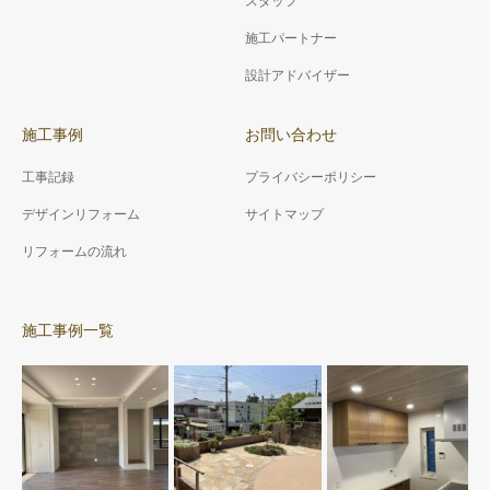
スタッフ
紹介☆彡
ンテナンス工事☆彡
とができます。
施工パートナー
屋根は直射日光を浴びる為、
池田市 築20年：Design住宅
早めにメンテナンス工事をさ
を塗装工事にて、更にカッコ
設計アドバイザー
れることをお薦めします★
イイ景観に変身しました☆
施工事例
お問い合わせ
工事記録
プライバシーポリシー
デザインリフォーム
サイトマップ
リフォームの流れ
施工事例一覧