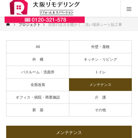
プロジェクト
浴室の足元を暖かく…洗い場床シート貼工事
All
外壁・屋根
外 構
キッチン・リビング
バスルーム・洗面所
トイレ
全面改装
メンテナンス
オフィス・病院・商業施設
介 護
新 築
その他
メンテナンス